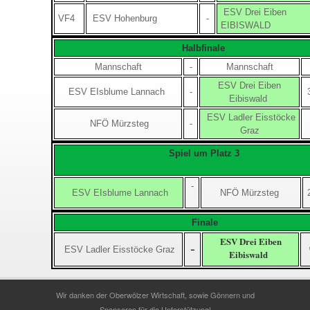
ESV Drei Eiben
VF4
ESV Hohenburg
-
EIBISWALD
Halbfinale
Mannschaft
-
Mannschaft
ESV Drei Eiben
ESV EIsblume Lannach
-
Eibiswald
ESV Ladler Eisstöcke
NFÖ Mürzsteg
-
Graz
Spiel um Platz 3
-
ESV EIsblume Lannach
NFÖ Mürzsteg
Finale
ESV Drei Eiben
-
ESV Ladler Eisstöcke Graz
Eibiswald
Wir danken der Oberwölzer Wirtschaft, sowie Gönnern und
Sponsoren für die Unterstützung!