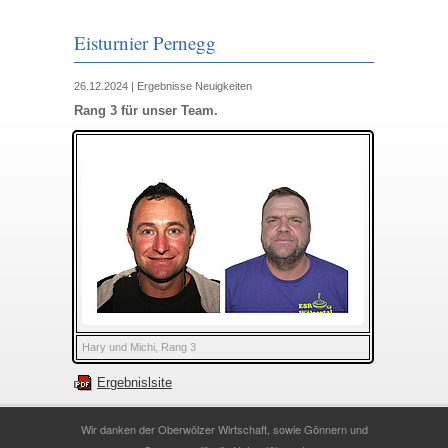
Eisturnier Pernegg
26.12.2024
|
Ergebnisse
Neuigkeiten
Rang 3 für unser Team.
Hary und Michi, Rang 3
Ergebnislsite
Wir danken der Oberwölzer Wirtschaft, sowie Gönnern und